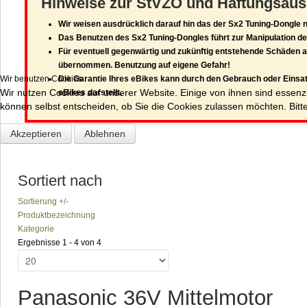
Hinweise zur StVZO und Haftungsaus
Wir weisen ausdrücklich darauf hin das der Sx2 Tuning-Dongle 
Das Benutzen des Sx2 Tuning-Dongles führt zur Manipulation der
Für eventuell gegenwärtig und zukünftig entstehende Schäden
übernommen. Benutzung auf eigene Gefahr!
Wir benutzen Cookies
Die Garantie Ihres eBikes kann durch den Gebrauch oder Einsat
Wir nutzen Cookies auf unserer Website. Einige von ihnen sind essenzi
eBikes darstellt.
können selbst entscheiden, ob Sie die Cookies zulassen möchten. Bitte
Akzeptieren
Ablehnen
Sortiert nach
Sortierung +/-
Produktbezeichnung
Kategorie
Ergebnisse 1 - 4 von 4
Panasonic 36V Mittelmotor