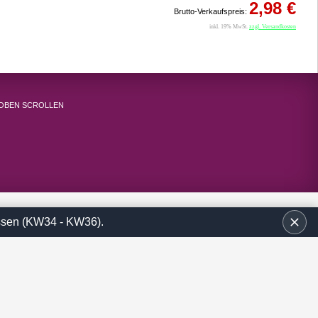
2,98 €
Brutto-Verkaufspreis:
inkl. 19% MwSt.
zzgl. Versandkosten
ossen (KW34 - KW36).