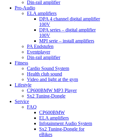
Din-rail amplifier
Pro-Audio
ELA amplifiers
DPA 4 channel digital amplifier
100V
DPA series – digital amplifier
100V
MPI serie – install amplifiers
PA Endstufen
Eventplayer
Din-rail amplifier
Fitness
Cardio Sound System
Health club sound
Video and light at the gym
Lifestyle
CP600BMW MP3 Player
Sx2 Tuning-Dongle
Service
FAQ
CP600BMW
ELA amplifiers
Infotainment Audio System
Sx2 Tuning-Dongle for
eBikes