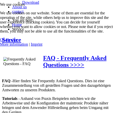
Download
We use cookies
About us
contact
We use cookies on our website. Some of them are essential for the
operation of the site, while others help us to improve this site and the
You are here:
user experience (tracking cookies). You can decide for yourself
Home
whether you want to allow cookies or not. Please note that if you reject
Service
them, you may not be able to use all the functionalities of the site.
Service
Ok
Decline
More information
|
Imprint
FAQ - Frequently Asked
Questions >>>>
FAQ
-Hier finden Sie Frequently Asked Questions. Dies ist eine
Zusammenstellung von oft gestellten Fragen und den dazugehörigen
Antworten zu unseren Produkten.
Tutorials
- Anhand von Praxis Beispielen möchten wir die
Arbeitsweise und die Konfiguration der maintronic Produkte näher
bringen und dem Anwender Hilfestellung geben beim Umgang mit
den Geräten.