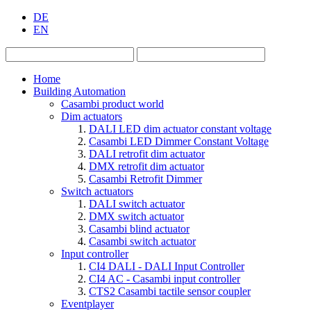
DE
EN
Home
Building Automation
Casambi product world
Dim actuators
DALI LED dim actuator constant voltage
Casambi LED Dimmer Constant Voltage
DALI retrofit dim actuator
DMX retrofit dim actuator
Casambi Retrofit Dimmer
Switch actuators
DALI switch actuator
DMX switch actuator
Casambi blind actuator
Casambi switch actuator
Input controller
CI4 DALI - DALI Input Controller
CI4 AC - Casambi input controller
CTS2 Casambi tactile sensor coupler
Eventplayer