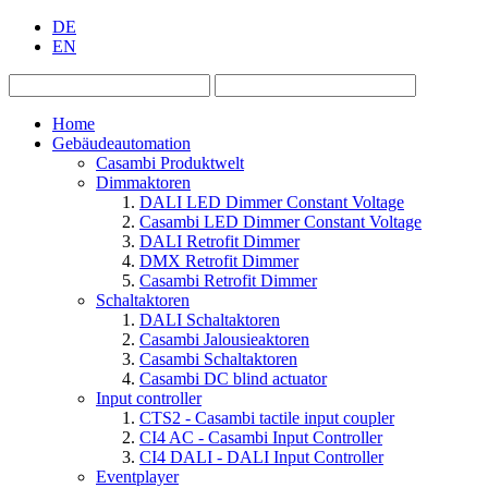
DE
EN
Home
Gebäudeautomation
Casambi Produktwelt
Dimmaktoren
DALI LED Dimmer Constant Voltage
Casambi LED Dimmer Constant Voltage
DALI Retrofit Dimmer
DMX Retrofit Dimmer
Casambi Retrofit Dimmer
Schaltaktoren
DALI Schaltaktoren
Casambi Jalousieaktoren
Casambi Schaltaktoren
Casambi DC blind actuator
Input controller
CTS2 - Casambi tactile input coupler
CI4 AC - Casambi Input Controller
CI4 DALI - DALI Input Controller
Eventplayer