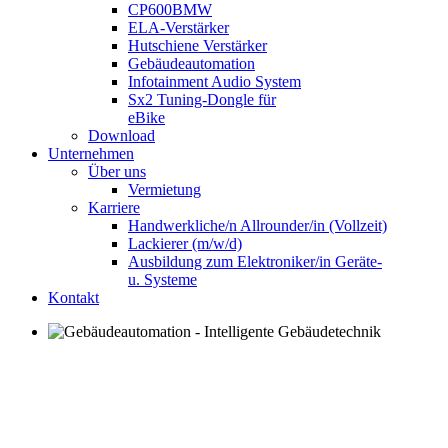
CP600BMW
ELA-Verstärker
Hutschiene Verstärker
Gebäudeautomation
Infotainment Audio System
Sx2 Tuning-Dongle für
eBike
Download
Unternehmen
Über uns
Vermietung
Karriere
Handwerkliche/n Allrounder/in (Vollzeit)
Lackierer (m/w/d)
Ausbildung zum Elektroniker/in Geräte-
u. Systeme
Kontakt