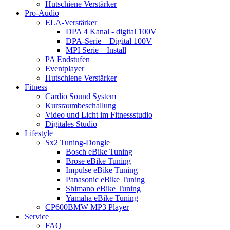
Hutschiene Verstärker
Pro-Audio
ELA-Verstärker
DPA 4 Kanal - digital 100V
DPA-Serie – Digital 100V
MPI Serie – Install
PA Endstufen
Eventplayer
Hutschiene Verstärker
Fitness
Cardio Sound System
Kursraumbeschallung
Video und Licht im Fitnessstudio
Digitales Studio
Lifestyle
Sx2 Tuning-Dongle
Bosch eBike Tuning
Brose eBike Tuning
Impulse eBike Tuning
Panasonic eBike Tuning
Shimano eBike Tuning
Yamaha eBike Tuning
CP600BMW MP3 Player
Service
FAQ