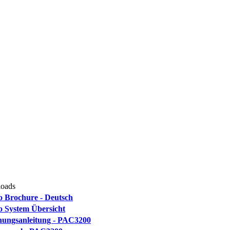
oads
o Brochure - Deutsch
o System Übersicht
nungsanleitung - PAC3200