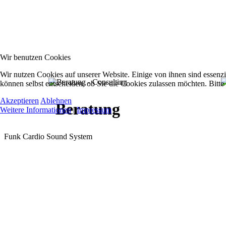
Wir benutzen Cookies
Wir nutzen Cookies auf unserer Website. Einige von ihnen sind essenzi
können selbst entscheiden, ob Sie die Cookies zulassen möchten. Bitte
Akzeptieren
Ablehnen
Beratung
Weitere Informationen
|
Impressum
Funk Cardio Sound System