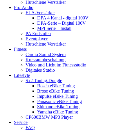
Hutschiene Verstärker
Pro-Audio
ELA-Verstärker
DPA 4 Kanal - digital 100V
DPA-Serie – Digital 100V
MPI Serie – Install
PA Endstufen
Eventplayer
Hutschiene Verstärker
Fitness
Cardio Sound System
Kursraumbeschallung
Video und Licht im Fitnessstudio
Digitales Studio
Lifestyle
Sx2 Tuning-Dongle
Bosch eBike Tuning
Brose eBike Tuning
Impulse eBike Tuning
Panasonic eBike Tuning
Shimano eBike Tuning
Yamaha eBike Tuning
CP600BMW MP3 Player
Service
FAQ