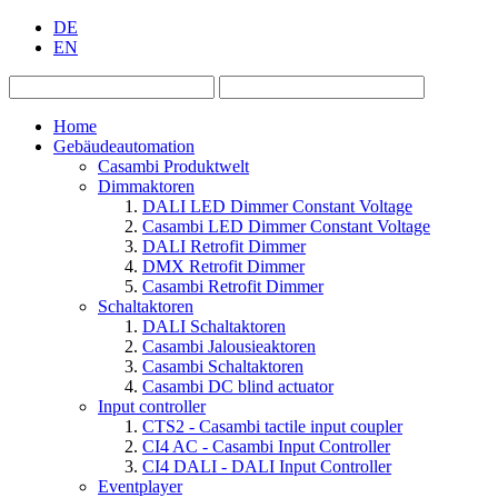
DE
EN
Home
Gebäudeautomation
Casambi Produktwelt
Dimmaktoren
DALI LED Dimmer Constant Voltage
Casambi LED Dimmer Constant Voltage
DALI Retrofit Dimmer
DMX Retrofit Dimmer
Casambi Retrofit Dimmer
Schaltaktoren
DALI Schaltaktoren
Casambi Jalousieaktoren
Casambi Schaltaktoren
Casambi DC blind actuator
Input controller
CTS2 - Casambi tactile input coupler
CI4 AC - Casambi Input Controller
CI4 DALI - DALI Input Controller
Eventplayer