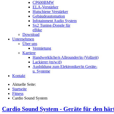
CP600BMW
ELA-Verstärker
Hutschiene Verstärker
Gebäudeautomation
Infotainment Audio System
Sx2 Tuning-Dongle für
eBike
Download
Unternehmen
Über uns
Vermietung
Karriere
Handwerkliche/n Allrounder/in (Vollzeit)
Lackierer (m/w/d)
Ausbildung zum Elektroniker/in Geräte-
u. Systeme
Kontakt
Aktuelle Seite:
Startseite
Fitness
Cardio Sound System
Cardio Sound System - Geräte für den här