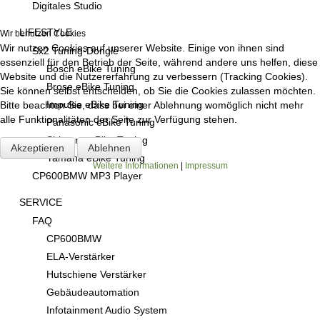
Digitales Studio
LIFESTYLE
Wir benutzen Cookies
Wir nutzen Cookies auf unserer Website. Einige von ihnen sind
Sx2 Tuning-Dongle
essenziell für den Betrieb der Seite, während andere uns helfen, diese
Bosch eBike Tuning
Website und die Nutzererfahrung zu verbessern (Tracking Cookies).
Brose eBike Tuning
Sie können selbst entscheiden, ob Sie die Cookies zulassen möchten.
Impulse eBike Tuning
Bitte beachten Sie, dass bei einer Ablehnung womöglich nicht mehr
alle Funktionalitäten der Seite zur Verfügung stehen.
Panasonic eBike Tuning
Shimano eBike Tuning
Akzeptieren
Ablehnen
Yamaha eBike Tuning
Weitere Informationen
|
Impressum
CP600BMW MP3 Player
SERVICE
FAQ
CP600BMW
ELA-Verstärker
Hutschiene Verstärker
Gebäudeautomation
Infotainment Audio System