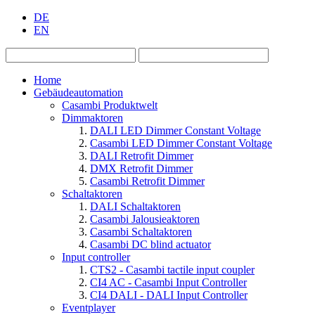
DE
EN
Home
Gebäudeautomation
Casambi Produktwelt
Dimmaktoren
DALI LED Dimmer Constant Voltage
Casambi LED Dimmer Constant Voltage
DALI Retrofit Dimmer
DMX Retrofit Dimmer
Casambi Retrofit Dimmer
Schaltaktoren
DALI Schaltaktoren
Casambi Jalousieaktoren
Casambi Schaltaktoren
Casambi DC blind actuator
Input controller
CTS2 - Casambi tactile input coupler
CI4 AC - Casambi Input Controller
CI4 DALI - DALI Input Controller
Eventplayer