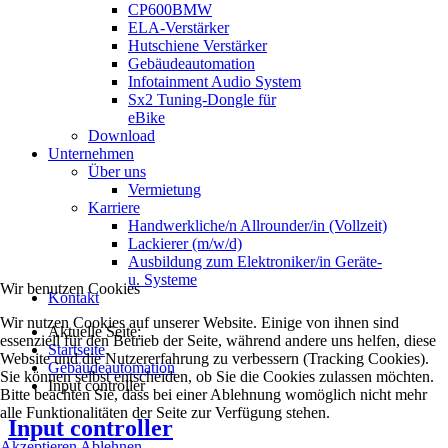
CP600BMW
ELA-Verstärker
Hutschiene Verstärker
Gebäudeautomation
Infotainment Audio System
Sx2 Tuning-Dongle für
eBike
Download
Unternehmen
Über uns
Vermietung
Karriere
Handwerkliche/n Allrounder/in (Vollzeit)
Lackierer (m/w/d)
Ausbildung zum Elektroniker/in Geräte-
u. Systeme
Wir benutzen Cookies
Kontakt
Wir nutzen Cookies auf unserer Website. Einige von ihnen sind
Aktuelle Seite:
essenziell für den Betrieb der Seite, während andere uns helfen, diese
Startseite
Website und die Nutzererfahrung zu verbessern (Tracking Cookies).
Gebäudeautomation
Sie können selbst entscheiden, ob Sie die Cookies zulassen möchten.
Input controller
Bitte beachten Sie, dass bei einer Ablehnung womöglich nicht mehr
alle Funktionalitäten der Seite zur Verfügung stehen.
Input controller
Akzeptieren
Ablehnen