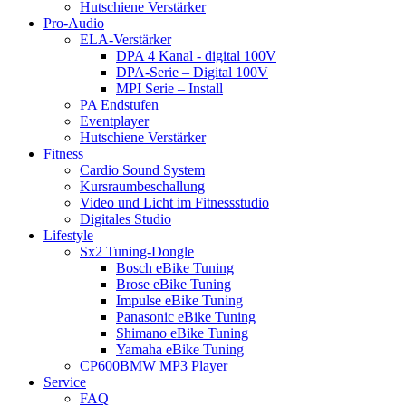
Hutschiene Verstärker
Pro-Audio
ELA-Verstärker
DPA 4 Kanal - digital 100V
DPA-Serie – Digital 100V
MPI Serie – Install
PA Endstufen
Eventplayer
Hutschiene Verstärker
Fitness
Cardio Sound System
Kursraumbeschallung
Video und Licht im Fitnessstudio
Digitales Studio
Lifestyle
Sx2 Tuning-Dongle
Bosch eBike Tuning
Brose eBike Tuning
Impulse eBike Tuning
Panasonic eBike Tuning
Shimano eBike Tuning
Yamaha eBike Tuning
CP600BMW MP3 Player
Service
FAQ