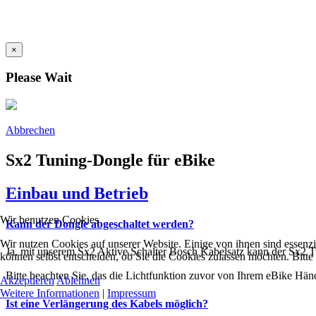
×
Please Wait
Abbrechen
Sx2 Tuning-Dongle für eBike
Einbau und Betrieb
Wir benutzen Cookies
Kann der Dongle abgeschaltet werden?
Wir nutzen Cookies auf unserer Website. Einige von ihnen sind essenzi
Ja, mit unserem Sx2 Aktive Schalter Bosch Kabelsatz kann der Sx2 T
können selbst entscheiden, ob Sie die Cookies zulassen möchten. Bitte
Bitte beachten Sie, das die Lichtfunktion zuvor von Ihrem eBike Händ
Akzeptieren
Ablehnen
Weitere Informationen
|
Impressum
Ist eine Verlängerung des Kabels möglich?