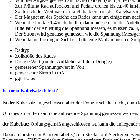
Wird der Angezeigte Wert am Tacho halbiert (auch prüfen ob de
Zur Prüfung Rad aufbocken und Pedale drehen bis ca. 40 km/h
Sollte sich der Wert nach 25 km/h halbieren ist der Kabelsatz 
Der Magnet an der Speiche des Rades kann um einige mm nach li
Wenn die Punkte 1-4 nicht helfen, dann müssen laut der Anle
Bitte laut der Anleitung die Spannung messen, es müssen ca. 4,5
Der Strom wird genauso gemessen wie die Spannung (Messgerä
Wenn keine Lösung in Sicht ist, bitte eine Mail an unseren Supp
Radtyp
Zollgröße des Rades
Dongle Wert (runder Aufkleber auf dem Dongle)
gemessener Spannungswert in Volt
gemessener Strom in mA
ggf. Fotos
Ist mein Kabelsatz defekt?
Ist der Kabelsatz angeschlossen aber der Dongle schaltet nicht, dann 
Um dies zu prüfen kann die anliegende Spannung gemessen werden.
der Kabelsatz Ordungsgemäß angeschlossen ist, kann die anliegend
Dazu am besten ein Klinkenkabel 3,5mm Stecker auf Stecker verwend