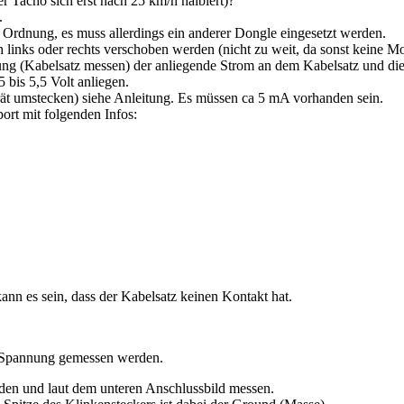
r Tacho sich erst nach 25 km/h halbiert)?
.
in Ordnung, es muss allerdings ein anderer Dongle eingesetzt werden.
nks oder rechts verschoben werden (nicht zu weit, da sonst keine Mot
itung (Kabelsatz messen) der anliegende Strom an dem Kabelsatz und 
 bis 5,5 Volt anliegen.
t umstecken) siehe Anleitung. Es müssen ca 5 mA vorhanden sein.
ort mit folgenden Infos:
kann es sein, dass der Kabelsatz keinen Kontakt hat.
e Spannung gemessen werden.
en und laut dem unteren Anschlussbild messen.