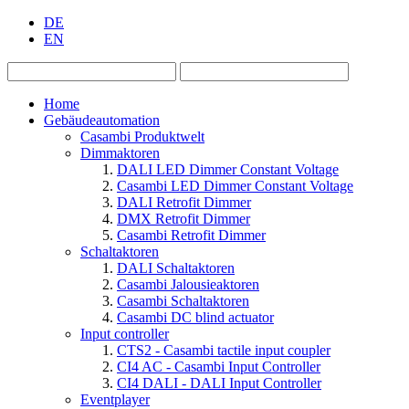
DE
EN
Home
Gebäudeautomation
Casambi Produktwelt
Dimmaktoren
DALI LED Dimmer Constant Voltage
Casambi LED Dimmer Constant Voltage
DALI Retrofit Dimmer
DMX Retrofit Dimmer
Casambi Retrofit Dimmer
Schaltaktoren
DALI Schaltaktoren
Casambi Jalousieaktoren
Casambi Schaltaktoren
Casambi DC blind actuator
Input controller
CTS2 - Casambi tactile input coupler
CI4 AC - Casambi Input Controller
CI4 DALI - DALI Input Controller
Eventplayer