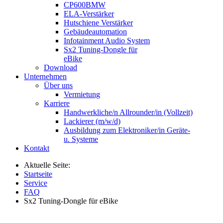
CP600BMW
ELA-Verstärker
Hutschiene Verstärker
Gebäudeautomation
Infotainment Audio System
Sx2 Tuning-Dongle für
eBike
Download
Unternehmen
Über uns
Vermietung
Karriere
Handwerkliche/n Allrounder/in (Vollzeit)
Lackierer (m/w/d)
Ausbildung zum Elektroniker/in Geräte-
u. Systeme
Kontakt
Aktuelle Seite:
Startseite
Service
FAQ
Sx2 Tuning-Dongle für eBike