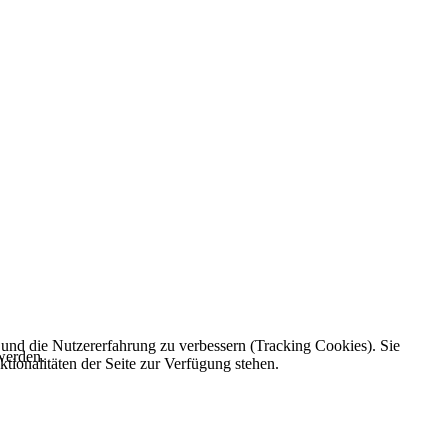
e und die Nutzererfahrung zu verbessern (Tracking Cookies). Sie
werden.
tionalitäten der Seite zur Verfügung stehen.