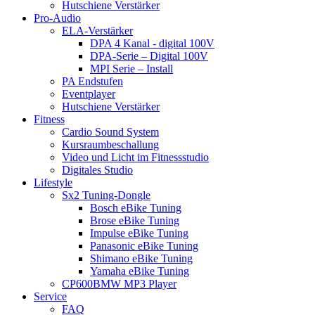
Hutschiene Verstärker
Pro-Audio
ELA-Verstärker
DPA 4 Kanal - digital 100V
DPA-Serie – Digital 100V
MPI Serie – Install
PA Endstufen
Eventplayer
Hutschiene Verstärker
Fitness
Cardio Sound System
Kursraumbeschallung
Video und Licht im Fitnessstudio
Digitales Studio
Lifestyle
Sx2 Tuning-Dongle
Bosch eBike Tuning
Brose eBike Tuning
Impulse eBike Tuning
Panasonic eBike Tuning
Shimano eBike Tuning
Yamaha eBike Tuning
CP600BMW MP3 Player
Service
FAQ