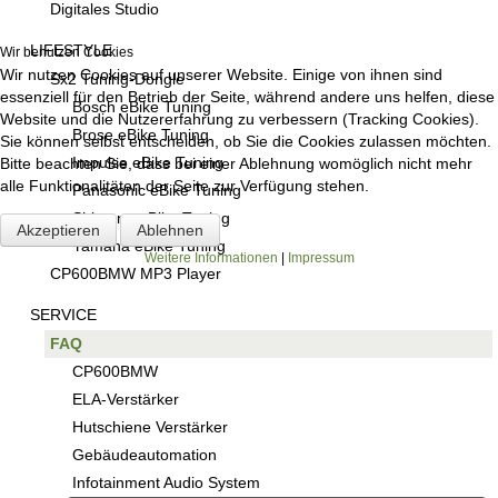
Digitales Studio
LIFESTYLE
Wir benutzen Cookies
Wir nutzen Cookies auf unserer Website. Einige von ihnen sind
Sx2 Tuning-Dongle
essenziell für den Betrieb der Seite, während andere uns helfen, diese
Bosch eBike Tuning
Website und die Nutzererfahrung zu verbessern (Tracking Cookies).
Brose eBike Tuning
Sie können selbst entscheiden, ob Sie die Cookies zulassen möchten.
Impulse eBike Tuning
Bitte beachten Sie, dass bei einer Ablehnung womöglich nicht mehr
alle Funktionalitäten der Seite zur Verfügung stehen.
Panasonic eBike Tuning
Shimano eBike Tuning
Akzeptieren
Ablehnen
Yamaha eBike Tuning
Weitere Informationen
|
Impressum
CP600BMW MP3 Player
SERVICE
FAQ
CP600BMW
ELA-Verstärker
Hutschiene Verstärker
Gebäudeautomation
Infotainment Audio System