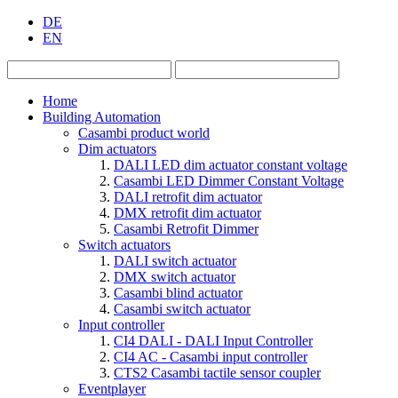
DE
EN
Home
Building Automation
Casambi product world
Dim actuators
DALI LED dim actuator constant voltage
Casambi LED Dimmer Constant Voltage
DALI retrofit dim actuator
DMX retrofit dim actuator
Casambi Retrofit Dimmer
Switch actuators
DALI switch actuator
DMX switch actuator
Casambi blind actuator
Casambi switch actuator
Input controller
CI4 DALI - DALI Input Controller
CI4 AC - Casambi input controller
CTS2 Casambi tactile sensor coupler
Eventplayer