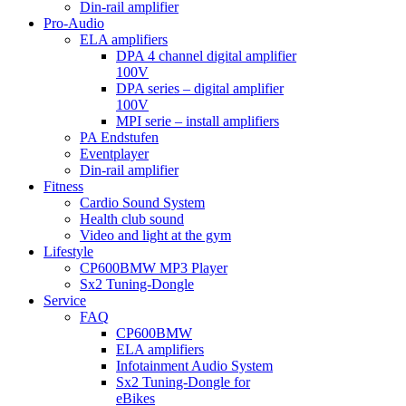
Din-rail amplifier
Pro-Audio
ELA amplifiers
DPA 4 channel digital amplifier
100V
DPA series – digital amplifier
100V
MPI serie – install amplifiers
PA Endstufen
Eventplayer
Din-rail amplifier
Fitness
Cardio Sound System
Health club sound
Video and light at the gym
Lifestyle
CP600BMW MP3 Player
Sx2 Tuning-Dongle
Service
FAQ
CP600BMW
ELA amplifiers
Infotainment Audio System
Sx2 Tuning-Dongle for
eBikes