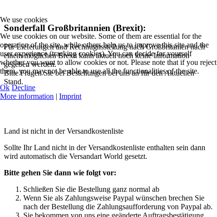
We use cookies
Sonderfall Großbritannien (Brexit):
We use cookies on our website. Some of them are essential for the
operation of the site, while others help us to improve this site and the
Für Lieferungen und Rechnugnsstellung nach Großbritanien nach
user experience (tracking cookies). You can decide for yourself
einem möglichen Brexit kann aktuell noch keine Information
whether you want to allow cookies or not. Please note that if you reject
gegeben werden.
them, you may not be able to use all the functionalities of the site.
Bitte Fragen Sie bei Bestellungen bei uns an für den Aktuellen
Stand.
Ok
Decline
More information
|
Imprint
Land ist nicht in der Versandkostenliste
Sollte Ihr Land nicht in der Versandkostenliste enthalten sein dann
wird automatisch die Versandart World gesetzt.
Bitte gehen Sie dann wie folgt vor:
Schließen Sie die Bestellung ganz normal ab
Wenn Sie als Zahlungsweise Paypal wünschen brechen Sie
nach der Bestellung die Zahlungsaufforderung von Paypal ab.
Sie bekommen von uns eine geänderte Auftragsbestätigung