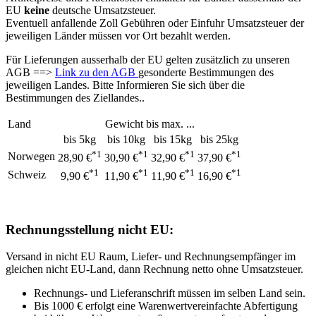
EU
keine
deutsche Umsatzsteuer.
Eventuell anfallende Zoll Gebühren oder Einfuhr Umsatzsteuer der
jeweiligen Länder müssen vor Ort bezahlt werden.
Für Lieferungen ausserhalb der EU gelten zusätzlich zu unseren
AGB ==>
Link zu den AGB
gesonderte Bestimmungen des
jeweiligen Landes. Bitte Informieren Sie sich über die
Bestimmungen des Ziellandes..
Land
Gewicht bis max. ...
bis 5kg
bis 10kg
bis 15kg
bis 25kg
*1
*1
*1
*1
Norwegen
28,90 €
30,90 €
32,90 €
37,90 €
*1
*1
*1
*1
Schweiz
9,90 €
11,90 €
11,90 €
16,90 €
Rechnungsstellung nicht EU:
Versand in nicht EU Raum, Liefer- und Rechnungsempfänger im
gleichen nicht EU-Land, dann Rechnung netto ohne Umsatzsteuer.
Rechnungs- und Lieferanschrift müssen im selben Land sein.
Bis 1000 € erfolgt eine Warenwertvereinfachte Abfertigung