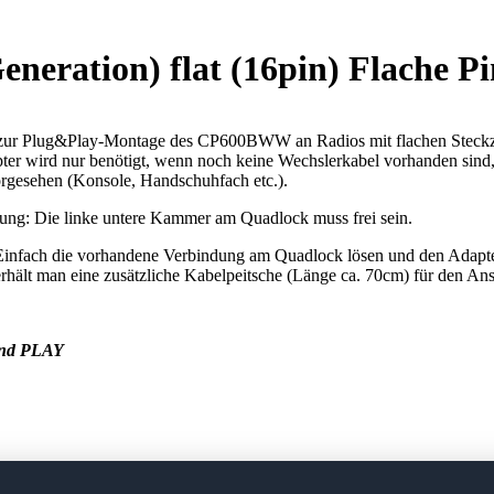
eration) flat (16pin) Flache 
zur Plug&Play-Montage des CP600BWW an Radios mit flachen Steckzu
er wird nur benötigt, wenn noch keine Wechslerkabel vorhanden sind, o
esehen (Konsole, Handschuhfach etc.).
tung: Die linke untere Kammer am Quadlock muss frei sein.
Einfach die vorhandene Verbindung am Quadlock lösen und den Adapte
rhält man eine zusätzliche Kabelpeitsche (Länge ca. 70cm) für den An
nd PLAY