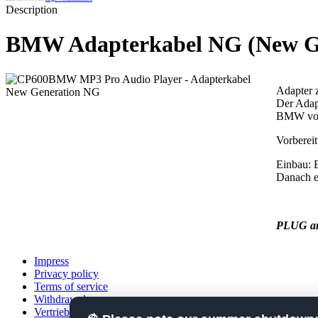
Description
BMW Adapterkabel NG (New Gen
Adapter 
Der Adapt
BMW vorg
Vorberei
Einbau: 
Danach e
PLUG a
Impress
Privacy policy
Terms of service
Withdrawal
Vertrieb (2)