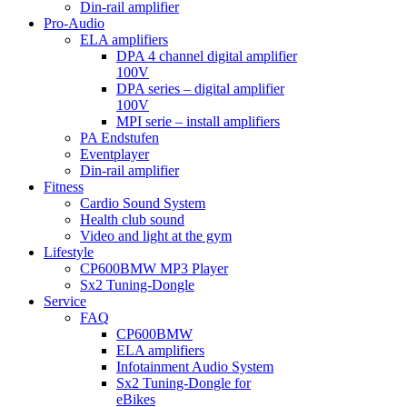
Din-rail amplifier
Pro-Audio
ELA amplifiers
DPA 4 channel digital amplifier
100V
DPA series – digital amplifier
100V
MPI serie – install amplifiers
PA Endstufen
Eventplayer
Din-rail amplifier
Fitness
Cardio Sound System
Health club sound
Video and light at the gym
Lifestyle
CP600BMW MP3 Player
Sx2 Tuning-Dongle
Service
FAQ
CP600BMW
ELA amplifiers
Infotainment Audio System
Sx2 Tuning-Dongle for
eBikes