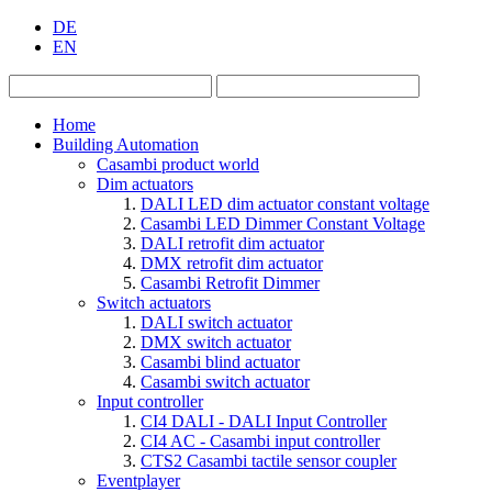
DE
EN
Home
Building Automation
Casambi product world
Dim actuators
DALI LED dim actuator constant voltage
Casambi LED Dimmer Constant Voltage
DALI retrofit dim actuator
DMX retrofit dim actuator
Casambi Retrofit Dimmer
Switch actuators
DALI switch actuator
DMX switch actuator
Casambi blind actuator
Casambi switch actuator
Input controller
CI4 DALI - DALI Input Controller
CI4 AC - Casambi input controller
CTS2 Casambi tactile sensor coupler
Eventplayer