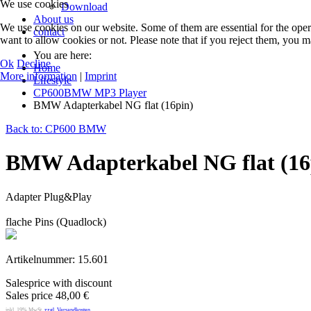
We use cookies
Download
About us
We use cookies on our website. Some of them are essential for the opera
contact
want to allow cookies or not. Please note that if you reject them, you may
You are here:
Ok
Decline
Home
More information
|
Imprint
Lifestyle
CP600BMW MP3 Player
BMW Adapterkabel NG flat (16pin)
Back to: CP600 BMW
BMW Adapterkabel NG flat (16
Adapter Plug&Play
flache Pins (Quadlock)
Artikelnummer: 15.601
Salesprice with discount
Sales price
48,00 €
inkl. 19% MwSt.
zzgl. Versandkosten