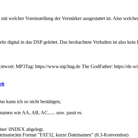
it welcher Voreinstellung der Verstärker ausgestattet ist. Also welc
r digital in das DSP geleitet. Das beobachtete Verhalten ist also k
 Antwort: MP3Tag: https://www.mp3tag.de The GodFather: https://de.
elt
s kann ich so nicht bestätigen,
namen wie AA, AB, AC...... usw. passt es.
rdner \INDEX abgelegt.
Dateiname)im Format "FAT32, kurze Dateinamen" (8.3-Konvention)