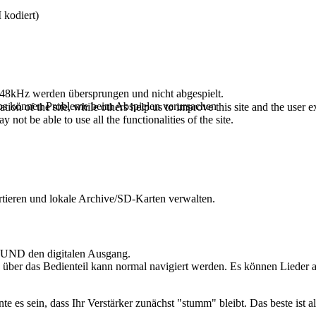
 kodiert)
. 48kHz werden übersprungen und nicht abgespielt.
ps können Probleme beim Abspielen verursachen
tion of the site, while others help us to improve this site and the user
 not be able to use all the functionalities of the site.
tieren und lokale Archive/SD-Karten verwalten.
 UND den digitalen Ausgang.
er das Bedienteil kann normal navigiert werden. Es können Lieder 
te es sein, dass Ihr Verstärker zunächst "stumm" bleibt. Das beste ist 