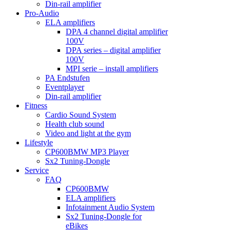
Din-rail amplifier
Pro-Audio
ELA amplifiers
DPA 4 channel digital amplifier
100V
DPA series – digital amplifier
100V
MPI serie – install amplifiers
PA Endstufen
Eventplayer
Din-rail amplifier
Fitness
Cardio Sound System
Health club sound
Video and light at the gym
Lifestyle
CP600BMW MP3 Player
Sx2 Tuning-Dongle
Service
FAQ
CP600BMW
ELA amplifiers
Infotainment Audio System
Sx2 Tuning-Dongle for
eBikes