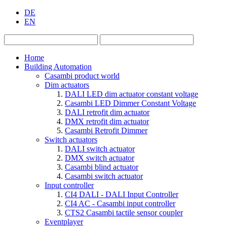
DE
EN
Home
Building Automation
Casambi product world
Dim actuators
DALI LED dim actuator constant voltage
Casambi LED Dimmer Constant Voltage
DALI retrofit dim actuator
DMX retrofit dim actuator
Casambi Retrofit Dimmer
Switch actuators
DALI switch actuator
DMX switch actuator
Casambi blind actuator
Casambi switch actuator
Input controller
CI4 DALI - DALI Input Controller
CI4 AC - Casambi input controller
CTS2 Casambi tactile sensor coupler
Eventplayer