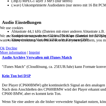
(.mp3) MPEG1 layer 3 MP3 (nur stereo)
(.wav) Unkomprimierte Audiodaten (nur stereo mit 16 Bit PCM
Audio Einstellungen
We use cookies
Abtastrate 44,1 kHz (Dateien mit einer anderen Abtastrate z.B
Komprimierungsrate von 32 bis 256 Kbps (Dateien mit 320Kb
We use cookies on our website. Some of them are essential for the opera
Komprimierung Variabel VBR oder Konstant CBR
want to allow cookies or not. Please note that if you reject them, you may
Ok
Decline
More information
|
Imprint
Audio Archive Verwalten mit iTunes Match
"iTunes Match" (Cloudlösung, ca. 25EUR/Jahr) kann Formate konver
Kein Ton bei DSP
Der Player (CP600BMW) gibt kontinuierlich Signal an den analogen
Nach dem Anschließen des CP600BMW wird der Player erkannt und üb
CP600 BMW, aber es kommt kein Ton.
Wenn Sie eine andere als die bisher verwendete Signalart nutzen, könn