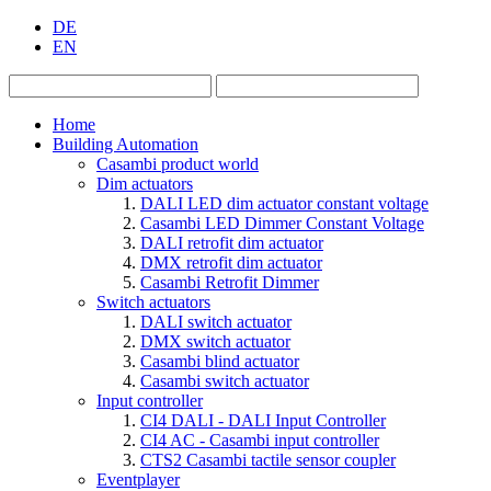
DE
EN
Home
Building Automation
Casambi product world
Dim actuators
DALI LED dim actuator constant voltage
Casambi LED Dimmer Constant Voltage
DALI retrofit dim actuator
DMX retrofit dim actuator
Casambi Retrofit Dimmer
Switch actuators
DALI switch actuator
DMX switch actuator
Casambi blind actuator
Casambi switch actuator
Input controller
CI4 DALI - DALI Input Controller
CI4 AC - Casambi input controller
CTS2 Casambi tactile sensor coupler
Eventplayer