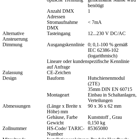
benötigt
Anzahl DMX
1
Adressen
Stromaufnahme
< 7mA
DMX
Alternative
Tasteingang
12...230 V DC/AC
Ansteuerung
Dimmung
Ausgangskennlinie
0; 0,1-100 % gemäß
IEC 62386-102
(logarithmisch)
Lineare oder kundenspezifische Kennlinie
auf Anfrage
Zulassung
CE-Zeichen
Design
Bauform
Hutschienenmodul
(2TE)
35mm DIN EN 60715
Montageart
Einbau in Schaltanlagen,
Verteilungen
Abmessungen
(Länge x Breite x
90 x 36 x 62 mm
Höhe) mm
Gehäuse, Farbe
Kunststoff , Grau
Gewicht
0,150 kg
Zollnummer
HS-Code/ TARIC-
85365080
Number