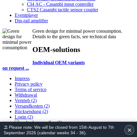
CI4 AC - Casambi input controller
CTS2 Casambi tactile sensor coupler
Eventplayer
Din-rail amplifier
Green design for minimal power consumption.
Details to the green facts, see technical data
OEM-solutions
Individual OEM variants
on request ...
Impress
Privacy policy
Terms of service
Withdrawal
Vertrieb (2)
Versandkosten (2)
Rücksendung (2)
Login (2)
⛱ Please note: We will be closed from 15th August to 7th
September 2026 (calendar weeks 34 - 36).