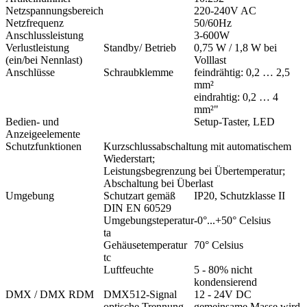
Netzspannungsbereich
220-240V AC
Netzfrequenz
50/60Hz
Anschlussleistung
3-600W
Verlustleistung
Standby/ Betrieb
0,75 W / 1,8 W bei
(ein/bei Nennlast)
Volllast
Anschlüsse
Schraubklemme
feindrähtig: 0,2 … 2,5
mm²
eindrahtig: 0,2 … 4
mm²"
Bedien- und
Setup-Taster, LED
Anzeigeelemente
Schutzfunktionen
Kurzschlussabschaltung mit automatischem
Wiederstart;
Leistungsbegrenzung bei Übertemperatur;
Abschaltung bei Überlast
Umgebung
Schutzart gemäß
IP20, Schutzklasse II
DIN EN 60529
Umgebungsteperatur
-0°...+50° Celsius
ta
Gehäusetemperatur
70° Celsius
tc
Luftfeuchte
5 - 80% nicht
kondensierend
DMX / DMX RDM
DMX512-Signal
12 - 24V DC
optische Trennung
gemeinsame Masse wird