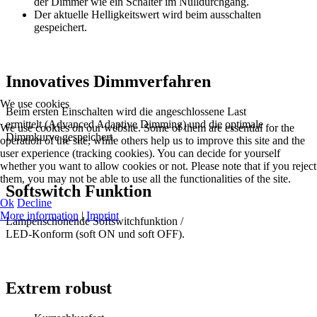
der Dimmer wie ein Schalter im Nulldurchgang.
Der aktuelle Helligkeitswert wird beim ausschalten
gespeichert.
Innovatives Dimmverfahren
We use cookies
Beim ersten Einschalten wird die angeschlossene Last
ermittelt (Advanced Adaptive Dimming) und die optimale
We use cookies on our website. Some of them are essential for the
Dimmkurve gespeichert.
operation of the site, while others help us to improve this site and the
user experience (tracking cookies). You can decide for yourself
whether you want to allow cookies or not. Please note that if you reject
them, you may not be able to use all the functionalities of the site.
Softswitch Funktion
Ok
Decline
More information
|
Imprint
Lampenschonende Softswitchfunktion /
LED-Konform (soft ON und soft OFF).
Extrem robust