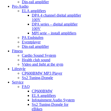
Din-rail amplifier
Pro-Audio
ELA amplifiers
DPA 4 channel digital amplifier
100V
DPA series – digital amplifier
100V
MPI serie – install amplifiers
PA Endstufen
Eventplayer
Din-rail amplifier
Fitness
Cardio Sound System
Health club sound
Video and light at the gym
Lifestyle
CP600BMW MP3 Player
Sx2 Tuning-Dongle
Service
FAQ
CP600BMW
ELA amplifiers
Infotainment Audio System
Sx2 Tuning-Dongle for
eBikes