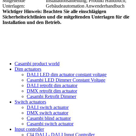
Mitgeltende
Installationsanleitung; Produkt Handbuch;
Unterlagen:
Gebäudeautomation Anwenderhandbuch
Wichtiger Hinweis: Beachten Sie alle einschlägigen
Sicherheitsrichtlinien und die mitgeltenden Unterlagen für die
Installation und den Betrieb.
Casambi product world
Dim actuators
DALI LED dim actuator constant voltage
Casambi LED Dimmer Constant Voltage
DALI retrofit dim actuator
DMX retrofit dim actuator
Casambi Retrofit Dimmer
Switch actuators
DALI switch actuator
DMX switch actuator
Casambi blind actuator
Casambi switch actuator
Input controller
CI4 DALI - DALI Input Controller