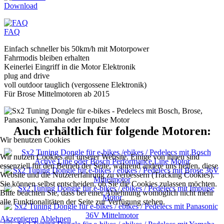
Download
FAQ
Einfach schneller bis 50km/h mit Motorpower
Fahrmodis bleiben erhalten
Keinerlei Eingriff in die Motor Elektronik
plug and drive
voll outdoor tauglich (vergossene Elektronik)
Für Brose Mittelmotoren ab 2015
Auch erhältlich für folgende Motoren:
Wir benutzen Cookies
Wir nutzen Cookies auf unserer Website. Einige von ihnen sind
essenziell für den Betrieb der Seite, während andere uns helfen, diese
Website und die Nutzererfahrung zu verbessern (Tracking Cookies).
Sie können selbst entscheiden, ob Sie die Cookies zulassen möchten.
Bitte beachten Sie, dass bei einer Ablehnung womöglich nicht mehr
alle Funktionalitäten der Seite zur Verfügung stehen.
Akzeptieren
Ablehnen