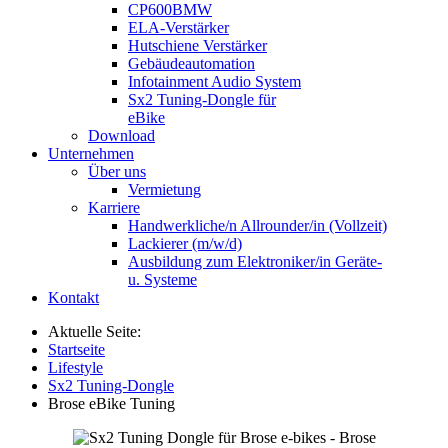
CP600BMW
ELA-Verstärker
Hutschiene Verstärker
Gebäudeautomation
Infotainment Audio System
Sx2 Tuning-Dongle für
eBike
Download
Unternehmen
Über uns
Vermietung
Karriere
Handwerkliche/n Allrounder/in (Vollzeit)
Lackierer (m/w/d)
Ausbildung zum Elektroniker/in Geräte-
u. Systeme
Kontakt
Aktuelle Seite:
Startseite
Lifestyle
Sx2 Tuning-Dongle
Brose eBike Tuning