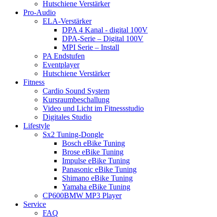
Hutschiene Verstärker
Pro-Audio
ELA-Verstärker
DPA 4 Kanal - digital 100V
DPA-Serie – Digital 100V
MPI Serie – Install
PA Endstufen
Eventplayer
Hutschiene Verstärker
Fitness
Cardio Sound System
Kursraumbeschallung
Video und Licht im Fitnessstudio
Digitales Studio
Lifestyle
Sx2 Tuning-Dongle
Bosch eBike Tuning
Brose eBike Tuning
Impulse eBike Tuning
Panasonic eBike Tuning
Shimano eBike Tuning
Yamaha eBike Tuning
CP600BMW MP3 Player
Service
FAQ