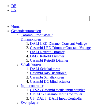
DE
EN
Home
Gebäudeautomation
Casambi Produktwelt
Dimmaktoren
DALI LED Dimmer Constant Voltage
Casambi LED Dimmer Constant Voltage
DALI Retrofit Dimmer
DMX Retrofit Dimmer
Casambi Retrofit Dimmer
Schaltaktoren
DALI Schaltaktoren
Casambi Jalousieaktoren
Casambi Schaltaktoren
Casambi DC blind actuator
Input controller
CTS2 - Casambi tactile input coupler
CI4 AC - Casambi Input Controller
CI4 DALI - DALI Input Controller
Eventplayer