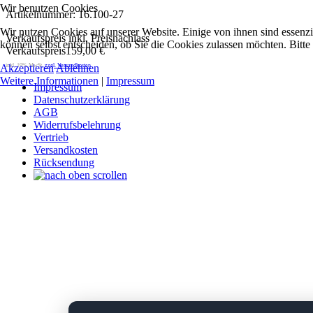
Wir benutzen Cookies
Artikelnummer: 16.100-27
Wir nutzen Cookies auf unserer Website. Einige von ihnen sind essenzi
Verkaufspreis inkl. Preisnachlass
können selbst entscheiden, ob Sie die Cookies zulassen möchten. Bitte
Verkaufspreis
159,00 €
inkl. 19% MwSt.
zzgl. Versandkosten
Akzeptieren
Ablehnen
Weitere Informationen
|
Impressum
Impressum
Datenschutzerklärung
AGB
Widerrufsbelehrung
Vertrieb
Versandkosten
Rücksendung