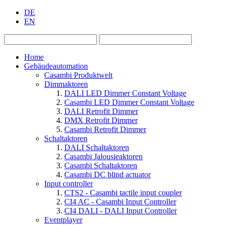
DE
EN
Home
Gebäudeautomation
Casambi Produktwelt
Dimmaktoren
DALI LED Dimmer Constant Voltage
Casambi LED Dimmer Constant Voltage
DALI Retrofit Dimmer
DMX Retrofit Dimmer
Casambi Retrofit Dimmer
Schaltaktoren
DALI Schaltaktoren
Casambi Jalousieaktoren
Casambi Schaltaktoren
Casambi DC blind actuator
Input controller
CTS2 - Casambi tactile input coupler
CI4 AC - Casambi Input Controller
CI4 DALI - DALI Input Controller
Eventplayer