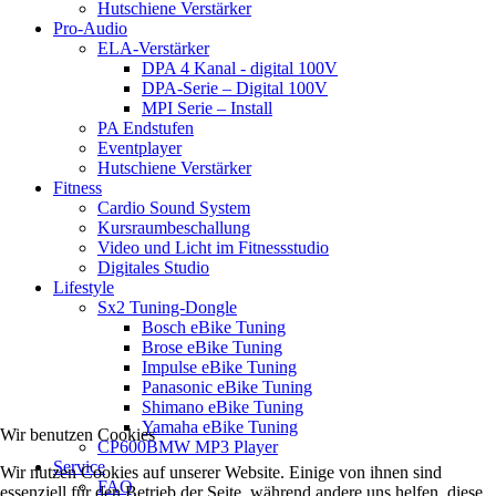
Hutschiene Verstärker
Pro-Audio
ELA-Verstärker
DPA 4 Kanal - digital 100V
DPA-Serie – Digital 100V
MPI Serie – Install
PA Endstufen
Eventplayer
Hutschiene Verstärker
Fitness
Cardio Sound System
Kursraumbeschallung
Video und Licht im Fitnessstudio
Digitales Studio
Lifestyle
Sx2 Tuning-Dongle
Bosch eBike Tuning
Brose eBike Tuning
Impulse eBike Tuning
Panasonic eBike Tuning
Shimano eBike Tuning
Yamaha eBike Tuning
Wir benutzen Cookies
CP600BMW MP3 Player
Service
Wir nutzen Cookies auf unserer Website. Einige von ihnen sind
FAQ
essenziell für den Betrieb der Seite, während andere uns helfen, diese