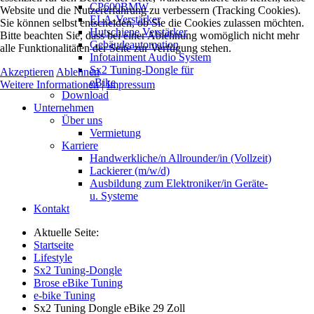
CP600BMW
Website und die Nutzererfahrung zu verbessern (Tracking Cookies).
ELA-Verstärker
Sie können selbst entscheiden, ob Sie die Cookies zulassen möchten.
Hutschiene Verstärker
Bitte beachten Sie, dass bei einer Ablehnung womöglich nicht mehr
Gebäudeautomation
alle Funktionalitäten der Seite zur Verfügung stehen.
Infotainment Audio System
Sx2 Tuning-Dongle für
Akzeptieren
Ablehnen
eBike
Weitere Informationen
|
Impressum
Download
Unternehmen
Über uns
Vermietung
Karriere
Handwerkliche/n Allrounder/in (Vollzeit)
Lackierer (m/w/d)
Ausbildung zum Elektroniker/in Geräte-
u. Systeme
Kontakt
Aktuelle Seite:
Startseite
Lifestyle
Sx2 Tuning-Dongle
Brose eBike Tuning
e-bike Tuning
Sx2 Tuning Dongle eBike 29 Zoll