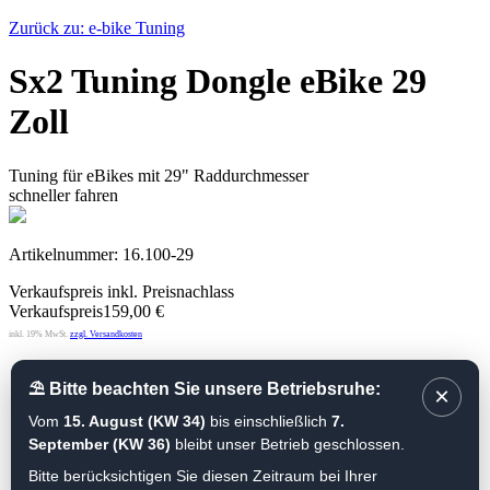
Zurück zu: e-bike Tuning
Sx2 Tuning Dongle eBike 29
Zoll
Tuning für eBikes mit 29" Raddurchmesser
schneller fahren
Artikelnummer: 16.100-29
Verkaufspreis inkl. Preisnachlass
Verkaufspreis
159,00 €
inkl. 19% MwSt.
zzgl. Versandkosten
Impressum
Datenschutzerklärung
⛱ Bitte beachten Sie unsere Betriebsruhe:
×
AGB
Vom
15. August (KW 34)
bis einschließlich
7.
Widerrufsbelehrung
September (KW 36)
bleibt unser Betrieb geschlossen.
Vertrieb
Versandkosten
Bitte berücksichtigen Sie diesen Zeitraum bei Ihrer
Rücksendung