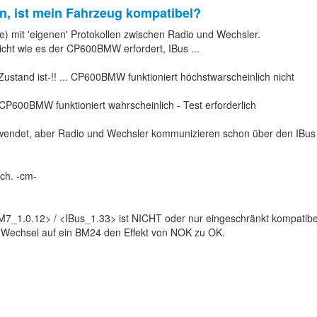
n, ist mein Fahrzeug kompatibel?
e) mit 'eigenen' Protokollen zwischen Radio und Wechsler.
icht wie es der CP600BMW erfordert, IBus ...
ustand ist-!! ... CP600BMW funktioniert höchstwarscheinlich nicht
CP600BMW funktioniert wahrscheinlich - Test erforderlich
erwendet, aber Radio und Wechsler kommunizieren schon über den IBus
ch. -cm-
7_1.0.12> / <IBus_1.33> ist NICHT oder nur eingeschränkt kompatib
in Wechsel auf ein BM24 den Effekt von NOK zu OK.