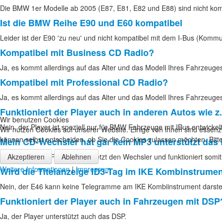
Die BMW 1er Modelle ab 2005 (E87, E81, E82 und E88) sind nicht kom
Ist die BMW Reihe E90 und E60 kompatibel
Leider ist der E90 'zu neu' und nicht kompatibel mit dem I-Bus (Kommun
Kompatibel mit Business CD Radio?
Ja, es kommt allerdings auf das Alter und das Modell Ihres Fahrzeu
Kompatibel mit Professional CD Radio?
Ja, es kommt allerdings auf das Alter und das Modell Ihres Fahrzeu
Funktioniert der Player auch in anderen Autos wie 
Wir benutzen Cookies
Nein, der Player ist speziell nur für BMW Fahrzeuge mit IBus entwickelt
Wir nutzen Cookies auf unserer Website. Einige von ihnen sind essenzi
können selbst entscheiden, ob Sie die Cookies zulassen möchten. Bitte
Mein CD-Wechsler hat gar kein MP3 unterstützt d
Akzeptieren
Ablehnen
Ja, der Player CP600BMW ersetzt den Wechsler und funktioniert somit
Weitere Informationen
|
Impressum
Wird die Titelanzeige ID3-Tag im IKE Kombinstrumen
Nein, der E46 kann keine Telegramme am IKE Kombiinstrument darstel
Funktioniert der Player auch in Fahrzeugen mit DSP
Ja, der Player unterstützt auch das DSP.