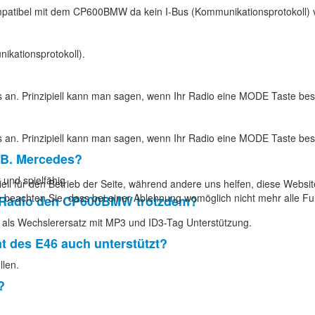
patibel mit dem CP600BMW da kein I-Bus (Kommunikationsprotokoll) v
ikationsprotokoll).
ges an. Prinzipiell kann man sagen, wenn Ihr Radio eine MODE Taste 
ges an. Prinzipiell kann man sagen, wenn Ihr Radio eine MODE Taste 
z.B. Mercedes?
 und spielfähig
ell für den Betrieb der Seite, während andere uns helfen, diese Websi
 beachten Sie, dass bei einer Ablehnung womöglich nicht mehr alle Fun
as Radio den CP600BMW trotzdem?
 als Wechslerersatz mit MP3 und ID3-Tag Unterstützung.
t des E46 auch unterstützt?
len.
?