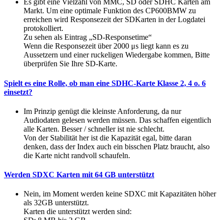
Es gibt eine Vielzahl von MMC, SD oder SDHC Karten am
Markt. Um eine optimale Funktion des CP600BMW zu
erreichen wird Responsezeit der SDKarten in der Logdatei
protokolliert.
Zu sehen als Eintrag „SD-Responsetime“
Wenn die Responsezeit über 2000 μs liegt kann es zu
Aussetzern und einer ruckeligen Wiedergabe kommen, Bitte
überprüfen Sie Ihre SD-Karte.
Spielt es eine Rolle, ob man eine SDHC-Karte Klasse 2, 4 o. 6
einsetzt?
Im Prinzip genügt die kleinste Anforderung, da nur
Audiodaten gelesen werden müssen. Das schaffen eigentlich
alle Karten. Besser / schneller ist nie schlecht.
Von der Stabilität her ist die Kapazität egal, bitte daran
denken, dass der Index auch ein bisschen Platz braucht, also
die Karte nicht randvoll schaufeln.
Werden SDXC Karten mit 64 GB unterstützt
Nein, im Moment werden keine SDXC mit Kapazitäten höher
als 32GB unterstützt.
Karten die unterstützt werden sind: