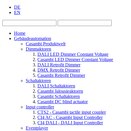
DE
EN
Home
Gebäudeautomation
Casambi Produktwelt
Dimmaktoren
DALI LED Dimmer Constant Voltage
Casambi LED Dimmer Constant Voltage
DALI Retrofit Dimmer
DMX Retrofit Dimmer
Casambi Retrofit Dimmer
Schaltaktoren
DALI Schaltaktoren
Casambi Jalousieaktoren
Casambi Schaltaktoren
Casambi DC blind actuator
Input controller
CTS2 - Casambi tactile input coupler
CI4 AC - Casambi Input Controller
CI4 DALI - DALI Input Controller
Eventplayer