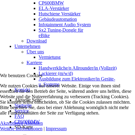
CP600BMW
ELA-Verstärker
Hutschiene Verstärker
Gebäudeautomation
Infotainment Audio System
Sx2 Tuning-Dongle für
eBike
Download
Unternehmen
Über uns
Vermietung
Karriere
Handwerkliche/n Allrounder/in (Vollzeit)
Lackierer (m/w/d)
Wir benutzen Cookies
Ausbildung zum Elektroniker/in Geräte-
u. Systeme
Wir nutzen Cookies auf unserer Website. Einige von ihnen sind
Kontakt
essenziell für den Betrieb der Seite, während andere uns helfen, diese
Website und die Nutzererfahrung zu verbessern (Tracking Cookies).
Aktuelle Seite:
Sie können selbst entscheiden, ob Sie die Cookies zulassen möchten.
Startseite
Bitte beachten Sie, dass bei einer Ablehnung womöglich nicht mehr
Service
alle Funktionalitäten der Seite zur Verfügung stehen.
FAQ
CP600BMW
Akzeptieren
Ablehnen
SD-Karte
Weitere Informationen
|
Impressum