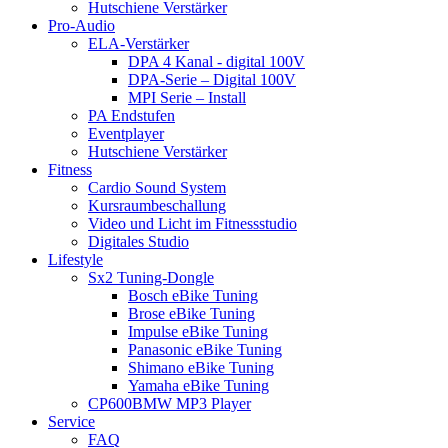
Hutschiene Verstärker
Pro-Audio
ELA-Verstärker
DPA 4 Kanal - digital 100V
DPA-Serie – Digital 100V
MPI Serie – Install
PA Endstufen
Eventplayer
Hutschiene Verstärker
Fitness
Cardio Sound System
Kursraumbeschallung
Video und Licht im Fitnessstudio
Digitales Studio
Lifestyle
Sx2 Tuning-Dongle
Bosch eBike Tuning
Brose eBike Tuning
Impulse eBike Tuning
Panasonic eBike Tuning
Shimano eBike Tuning
Yamaha eBike Tuning
CP600BMW MP3 Player
Service
FAQ