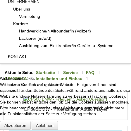
UNTERNEHMEN
Über uns
Vermietung
Karriere
Handwerkliche/n Allrounder/in (Vollzeit)
Lackierer (m/w/d)
Ausbildung zum Elektroniker/in Geräte- u. Systeme
KONTAKT
Aktuelle Seite:
Startseite
Service
FAQ
CP600BMW
Installation und Einbau
Wir benutzen Cookies
Wir nutzen Cookies auf unserer Website. Einige von ihnen sind
Unterstütze Fahrzeug Modelle
essenziell für den Betrieb der Seite, während andere uns helfen, diese
Website und die Nutzererfahrung zu verbessern (Tracking Cookies).
Sie können selbst entscheiden, ob Sie die Cookies zulassen möchten.
Bitte beachten Sie, dass bei einer Ablehnung womöglich nicht mehr
CP600BMW - Professional Audio Player
alle Funktionalitäten der Seite zur Verfügung stehen.
Akzeptieren
Ablehnen