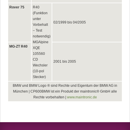
Rover 75
R40
(Funktion
unter
02/1999 bis 04/2005
Vorbehalt
– Test
notwendig)
MGAlpine
MG-ZT R40
XQE
105560
CD
2001 bis 2005
Wechsler
(10-pol
Stecker)
BMW und BMW Logo ® sind Rechte und Eigentum der BMW AG in
München | CP600BMW ist ein Produkt der maintronic® GmbH alle
Rechte vorbehalten |
www.maintronic.de