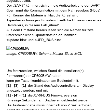
abgebildet sind.
Der „SAM7“ kümmert sich um die Audioarbeit und der „AVR“
übernimmt die Kommunikation mit dem Fahrzeugbus (I-Bus).
Für Kenner der Materie ist klar, die Kürzel sind
Typenbezeichnungen für unterschiedliche Prozessoren eines
Herstellers, in diesem Fall „Atmel“.
Aus dem Umstand heraus leiten sich die Namen für zwei
unterschiedlichen Updatedateien ab, nämlich:
<update.bin> und <UPD_IBUS.bin>
Image: CP600BMW, Schema Master-Slave-MCU
Um festzustellen, welchen Stand die installierte(n)
Firmware(n)der CP600BMW haben,
kann per Tastenkombination am Bedienteil mit:
[1] - [3] - [1]
der Stand des Audiocontrollers am Display
angezeigt werden, und mit
[1] - [4] - [1]
die AVR/I-BUS Firmwareversion
für einige Sekunden am Display eingeblendet werden.
Die Tasteneingabe muss innerhalb von 2 Sek. erfolgen,