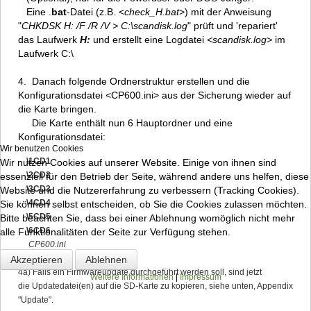
Eine .
bat
-Datei (z.B. <
check_H.bat
>) mit der Anweisung
"
CHKDSK H: /F /R /V > C:\scandisk.log
" prüft und 'repariert'
das Laufwerk
H:
und erstellt eine Logdatei
<
scandisk.log
>
im
Laufwerk C:\
4. Danach folgende Ordnerstruktur erstellen und die
Konfigurationsdatei <CP600.ini> aus der Sicherung wieder auf
die Karte bringen.
Die Karte enthält nun 6 Hauptordner und eine
Konfigurationsdatei:
Wir benutzen Cookies
\1CD1
Wir nutzen Cookies auf unserer Website. Einige von ihnen sind
\2CD2
essenziell für den Betrieb der Seite, während andere uns helfen, diese
\3CD3
Website und die Nutzererfahrung zu verbessern (Tracking Cookies).
\4CD4
Sie können selbst entscheiden, ob Sie die Cookies zulassen möchten.
\5CD5
Bitte beachten Sie, dass bei einer Ablehnung womöglich nicht mehr
\6CD6
alle Funktionalitäten der Seite zur Verfügung stehen.
CP600.ini
Akzeptieren
Ablehnen
4a) Falls ein Firmwareupdate durchgeführt werden soll, sind jetzt
Weitere Informationen
|
Impressum
die Updatedatei(en) auf die SD-Karte zu kopieren, siehe unten, Appendix
"Update".