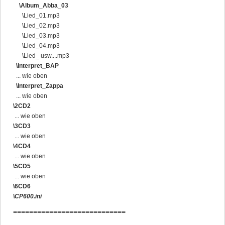
\Album_Abba_03
\Lied_01.mp3
\Lied_02.mp3
\Lied_03.mp3
\Lied_04.mp3
\Lied_ usw....mp3
\Interpret_BAP
... wie oben
\Interpret_Zappa
... wie oben
\2CD2
... wie oben
\3CD3
... wie oben
\4CD4
... wie oben
\5CD5
... wie oben
\6CD6
\CP600.ini
============================