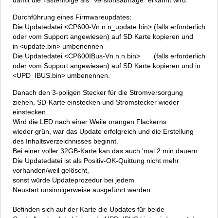
damit die Tastenfolge als "Versionsabfrage" erkannt wird.
Durchführung eines Firmwareupdates:
Die Updatedatei <CP600-Vn.n.n_update.bin> (falls erforderlich
oder vom Support angewiesen) auf SD Karte kopieren und
in <update.bin> umbenennen
Die Updatedatei <CP600IBus-Vn.n.n.bin> (falls erforderlich
oder vom Support angewiesen) auf SD Karte kopieren und in
<UPD_IBUS.bin> umbenennen.
Danach den 3-poligen Stecker für die Stromversorgung
ziehen, SD-Karte einstecken und Stromstecker wieder
einstecken.
Wird die LED nach einer Weile orangen Flackerns
wieder grün, war das Update erfolgreich und die Erstellung
des Inhaltsverzeichnisses beginnt.
Bei einer voller 32GB-Karte kan das auch 'mal 2 min dauern.
Die Updatedatei ist als Positiv-OK-Quittung nicht mehr
vorhanden/weil gelöscht,
sonst würde Updateprozedur bei jedem
Neustart unsinnigerweise ausgeführt werden.
Befinden sich auf der Karte die Updates für beide