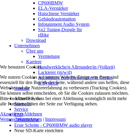
CP600BMW
ELA-Verstärker
Hutschiene Verstärker
Gebäudeautomation
Infotainment Audio System
Sx2 Tuning-Dongle für
eBike
Download
Unternehmen
Über uns
Vermietung
Karriere
Wir benutzen Cookies
Handwerkliche/n Allrounder/in (Vollzeit)
Lackierer (m/w/d)
Wir nutzen Cookies auf unserer Website. Einige von ihnen sind
Ausbildung zum Elektroniker/in Geräte-
essenziell für den Betrieb der Seite, während andere uns helfen, diese
u. Systeme
Website und die Nutzererfahrung zu verbessern (Tracking Cookies).
Kontakt
Sie können selbst entscheiden, ob Sie die Cookies zulassen möchten.
Bitte beachten Sie, dass bei einer Ablehnung womöglich nicht mehr
Aktuelle Seite:
alle Funktionalitäten der Seite zur Verfügung stehen.
Startseite
Service
Akzeptieren
Ablehnen
FAQ
Weitere Informationen
|
Impressum
CP600BMW
Erste Schritte - CP600BMW audio player
Neue SD-Karte einrichten