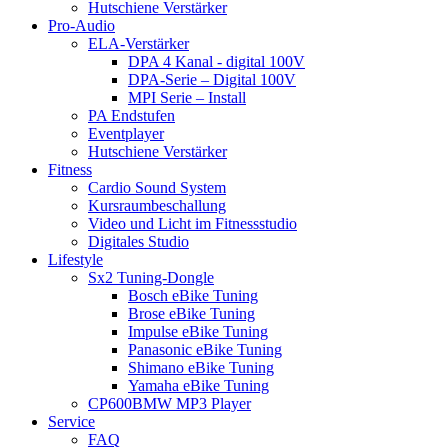
Hutschiene Verstärker
Pro-Audio
ELA-Verstärker
DPA 4 Kanal - digital 100V
DPA-Serie – Digital 100V
MPI Serie – Install
PA Endstufen
Eventplayer
Hutschiene Verstärker
Fitness
Cardio Sound System
Kursraumbeschallung
Video und Licht im Fitnessstudio
Digitales Studio
Lifestyle
Sx2 Tuning-Dongle
Bosch eBike Tuning
Brose eBike Tuning
Impulse eBike Tuning
Panasonic eBike Tuning
Shimano eBike Tuning
Yamaha eBike Tuning
CP600BMW MP3 Player
Service
FAQ