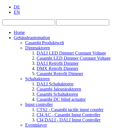
DE
EN
Home
Gebäudeautomation
Casambi Produktwelt
Dimmaktoren
DALI LED Dimmer Constant Voltage
Casambi LED Dimmer Constant Voltage
DALI Retrofit Dimmer
DMX Retrofit Dimmer
Casambi Retrofit Dimmer
Schaltaktoren
DALI Schaltaktoren
Casambi Jalousieaktoren
Casambi Schaltaktoren
Casambi DC blind actuator
Input controller
CTS2 - Casambi tactile input coupler
CI4 AC - Casambi Input Controller
CI4 DALI - DALI Input Controller
Eventplayer