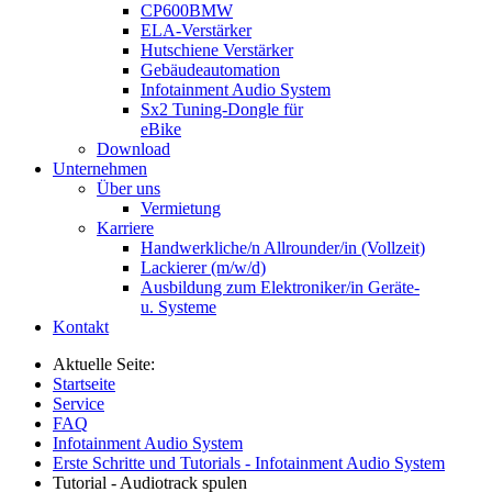
CP600BMW
ELA-Verstärker
Hutschiene Verstärker
Gebäudeautomation
Infotainment Audio System
Sx2 Tuning-Dongle für
eBike
Download
Unternehmen
Über uns
Vermietung
Karriere
Handwerkliche/n Allrounder/in (Vollzeit)
Lackierer (m/w/d)
Ausbildung zum Elektroniker/in Geräte-
u. Systeme
Kontakt
Aktuelle Seite:
Startseite
Service
FAQ
Infotainment Audio System
Erste Schritte und Tutorials - Infotainment Audio System
Tutorial - Audiotrack spulen