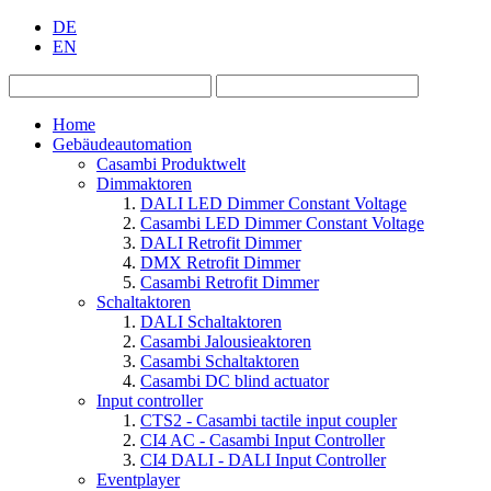
DE
EN
Home
Gebäudeautomation
Casambi Produktwelt
Dimmaktoren
DALI LED Dimmer Constant Voltage
Casambi LED Dimmer Constant Voltage
DALI Retrofit Dimmer
DMX Retrofit Dimmer
Casambi Retrofit Dimmer
Schaltaktoren
DALI Schaltaktoren
Casambi Jalousieaktoren
Casambi Schaltaktoren
Casambi DC blind actuator
Input controller
CTS2 - Casambi tactile input coupler
CI4 AC - Casambi Input Controller
CI4 DALI - DALI Input Controller
Eventplayer