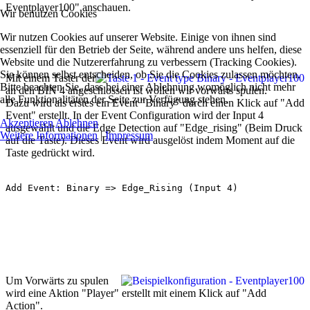
Eventplayer100" anschauen.
Wir benutzen Cookies
Wir nutzen Cookies auf unserer Website. Einige von ihnen sind
essenziell für den Betrieb der Seite, während andere uns helfen, diese
Website und die Nutzererfahrung zu verbessern (Tracking Cookies).
Sie können selbst entscheiden, ob Sie die Cookies zulassen möchten.
Mit einem Taster der
Bitte beachten Sie, dass bei einer Ablehnung womöglich nicht mehr
an den BIN 4 angeschlossen ist wollen wir vorwärts spulen.
alle Funktionalitäten der Seite zur Verfügung stehen.
Dazu wird als erstes ein Event "Binary" durch einen Klick auf "Add
Event" erstellt. In der Event Configuration wird der Input 4
Akzeptieren
Ablehnen
ausgewählt und die Edge Detection auf "Edge_rising" (Beim Druck
Weitere Informationen
|
Impressum
auf die Taste). Dieses Event wird ausgelöst indem Moment auf die
Taste gedrückt wird.
Add Event: Binary => Edge_Rising (Input 4)
Um Vorwärts zu spulen
wird eine Aktion "Player" erstellt mit einem Klick auf "Add
Action".